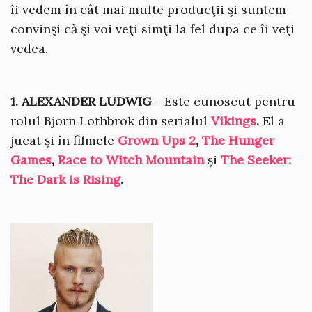
îi vedem în cât mai multe producţii şi suntem
convinşi că şi voi veţi simţi la fel dupa ce îi veţi
vedea.
1. ALEXANDER LUDWIG
- Este cunoscut pentru
rolul Bjorn Lothbrok din serialul
Vikings
.
El a
jucat și în filmele
Grown Ups 2
,
The Hunger
Games
,
Race to Witch Mountain
și
The Seeker:
The Dark is Rising
.