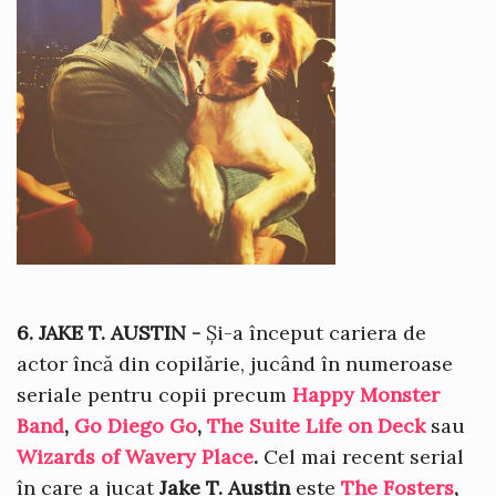
6. JAKE T. AUSTIN -
Și-a început cariera de
actor încă din copilărie, jucând în numeroase
seriale pentru copii precum
Happy Monster
Band
,
Go Diego Go
,
The Suite Life on Deck
sau
Wizards of Wavery Place
.
Cel mai recent serial
în care a jucat
Jake T. Austin
este
The Fosters
,