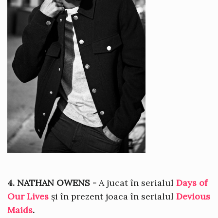
4. NATHAN OWENS -
A jucat în serialul
Days of
Our Lives
și în prezent joaca în serialul
Devious
Maids
.