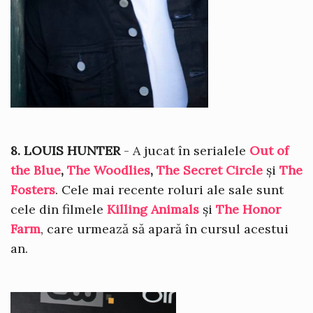
8. LOUIS HUNTER
- A jucat în serialele
Out of
the Blue
,
The Woodlies
,
The Secret Circle
și
The
Fosters
. Cele mai recente roluri ale sale sunt
cele din filmele
Killing Animals
și
The Honor
Farm
, care urmează să apară în cursul acestui
an.