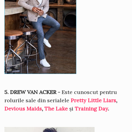
5. DREW VAN ACKER -
Este cunoscut pentru
rolurile sale din serialele
Pretty Little Liars
,
Devious Maids
,
The Lake
și
Training Day
.