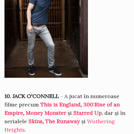
10. JACK O'CONNELL
- A jucat în numeroase
filme precum
This is England
,
300:Rise of an
Empire
,
Money Monster
și
Starred Up
, dar și în
serialele
Skins
,
The Runaway
și
Wuthering
Heights
.