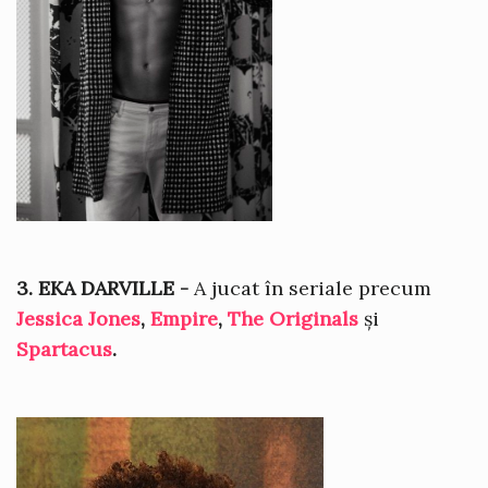
3. EKA DARVILLE -
A jucat în seriale precum
Jessica Jones
,
Empire
,
The Originals
și
Spartacus
.