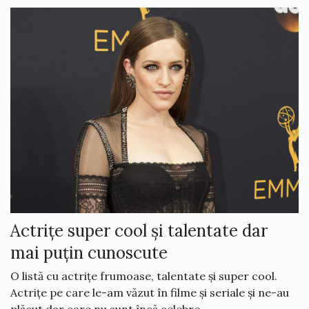
Actrițe super cool și talentate dar
mai puțin cunoscute
O listă cu actrițe frumoase, talentate și super cool.
Actrițe pe care le-am văzut în filme și seriale și ne-au