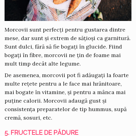
Morcovii sunt perfecți pentru gustarea dintre
mese, dar sunt și extrem de sățioși ca garnitură.
Sunt dulci, fără să fie bogați în glucide. Fiind
bogați în fibre, morcovii ne țin de foame mai
mult timp decât alte legume.
De asemenea, morcovii pot fi adăugați la foarte
multe rețete pentru a le face mai hrănitoare,
mai bogate în vitamine, și pentru a mânca mai
puține calorii. Morcovii adaugă gust și
consistența preparatelor de tip hummus, supă
cremă, sosuri, etc.
5. FRUCTELE DE PĂDURE