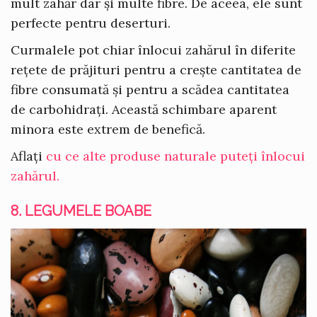
mult zahăr dar și multe fibre. De aceea, ele sunt
perfecte pentru deserturi.
Curmalele pot chiar înlocui zahărul în diferite
rețete de prăjituri pentru a crește cantitatea de
fibre consumată și pentru a scădea cantitatea
de carbohidrați. Această schimbare aparent
minora este extrem de benefică.
Aflați
cu ce alte produse naturale puteți înlocui
zahărul.
8. LEGUMELE BOABE