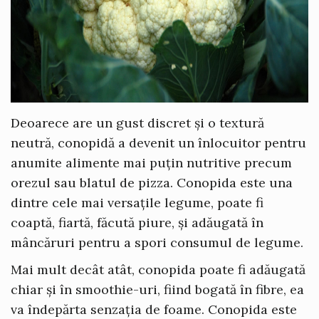
Deoarece are un gust discret și o textură
neutră, conopidă a devenit un înlocuitor pentru
anumite alimente mai puțin nutritive precum
orezul sau blatul de pizza. Conopida este una
dintre cele mai versațile legume, poate fi
coaptă, fiartă, făcută piure, și adăugată în
mâncăruri pentru a spori consumul de legume.
Mai mult decât atât, conopida poate fi adăugată
chiar și în smoothie-uri, fiind bogată în fibre, ea
va îndepărta senzația de foame. Conopida este