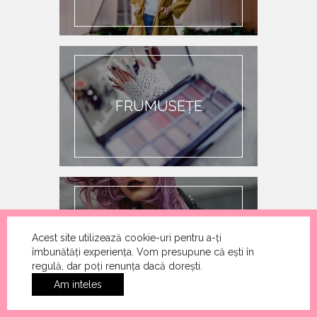
FRUMUSEȚE
CELEBRITĂȚI
Acest site utilizează cookie-uri pentru a-ți
îmbunătăți experiența. Vom presupune că ești în
regulă, dar poți renunța dacă dorești.
Am inteles