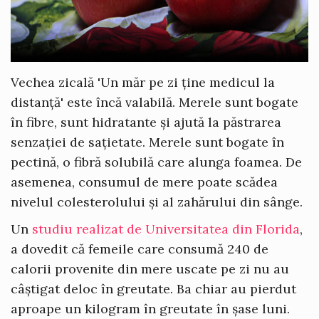
Vechea zicală 'Un măr pe zi ține medicul la
distanță' este încă valabilă. Merele sunt bogate
în fibre, sunt hidratante și ajută la păstrarea
senzației de sațietate. Merele sunt bogate în
pectină, o fibră solubilă care alunga foamea. De
asemenea, consumul de mere poate scădea
nivelul colesterolului și al zahărului din sânge.
Un
studiu realizat de Universitatea din Florida
,
a dovedit că femeile care consumă 240 de
calorii provenite din mere uscate pe zi nu au
câștigat deloc în greutate. Ba chiar au pierdut
aproape un kilogram în greutate în șase luni.