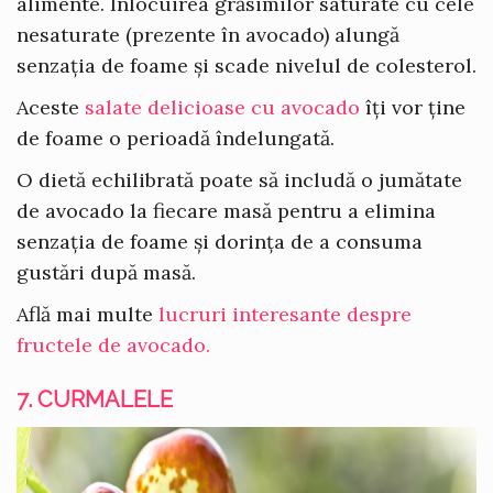
alimente. Înlocuirea grăsimilor saturate cu cele
nesaturate (prezente în avocado) alungă
senzația de foame și scade nivelul de colesterol.
Aceste
salate delicioase cu avocado
îți vor ține
de foame o perioadă îndelungată.
O dietă echilibrată poate să includă o jumătate
de avocado la fiecare masă pentru a elimina
senzația de foame și dorința de a consuma
gustări după masă.
Află mai multe
lucruri interesante despre
fructele de avocado.
7. CURMALELE