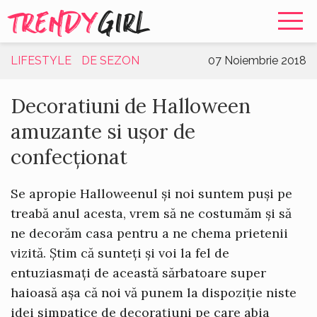
TRENDY
GIRL
LIFESTYLE
DE SEZON
07 Noiembrie 2018
Decoratiuni de Halloween
amuzante si ușor de
confecționat
Se apropie Halloweenul și noi suntem puși pe
treabă anul acesta, vrem să ne costumăm și să
ne decorăm casa pentru a ne chema prietenii
vizită. Știm că sunteți și voi la fel de
entuziasmați de această sărbatoare super
haioasă așa că noi vă punem la dispoziție niste
idei simpatice de decorațiuni pe care abia