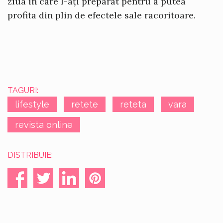
ziua în care l-ați preparat pentru a putea
profita din plin de efectele sale racoritoare.
TAGURI:
lifestyle
retete
reteta
vara
revista online
DISTRIBUIE: