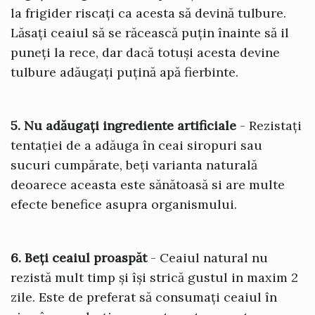
la frigider riscați ca acesta să devină tulbure.
Lăsați ceaiul să se răcească puțin înainte să il
puneți la rece, dar dacă totuși acesta devine
tulbure adăugați puțină apă fierbinte.
5. Nu adăugați ingrediente artificiale
- Rezistați
tentației de a adăuga în ceai siropuri sau
sucuri cumpărate, beți varianta naturală
deoarece aceasta este sănătoasă si are multe
efecte benefice asupra organismului.
6. Beți ceaiul proaspăt
- Ceaiul natural nu
rezistă mult timp și își strică gustul in maxim 2
zile. Este de preferat să consumați ceaiul în