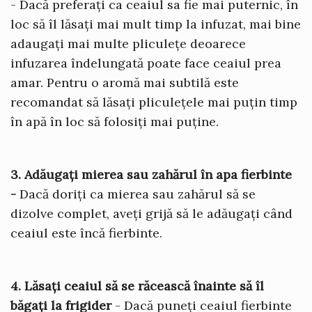
- Dacă preferați ca ceaiul sa fie mai puternic, în
loc să îl lăsați mai mult timp la infuzat, mai bine
adaugați mai multe pliculețe deoarece
infuzarea îndelungată poate face ceaiul prea
amar. Pentru o aromă mai subtilă este
recomandat să lăsați pliculețele mai puțin timp
în apă în loc să folosiți mai puține.
3. Adăugați mierea sau zahărul în apa fierbinte
-
Dacă doriți ca mierea sau zahărul să se
dizolve complet, aveți grijă să le adăugați când
ceaiul este încă fierbinte.
4. Lăsați ceaiul să se răcească înainte să îl
băgați la frigider
- Dacă puneți ceaiul fierbinte