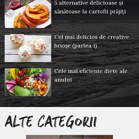
5 alternative delicioase și
sănătoase la cartofii prăjiți
Cel mai delicios de creative
brioșe (partea 1)
Cele mai eficiente diete ale
anului
ALTE CATEGORII