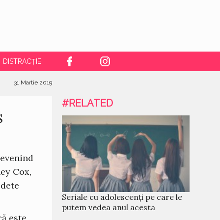
DISTRACȚIE
31 Martie 2019
#RELATED
s
devenind
ney Cox,
edete
Seriale cu adolescenți pe care le
putem vedea anul acesta
că este