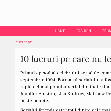
HOME
FASHION
FRU
DISTRACȚIE
10 lucruri pe care nu le
Primul episod al celebrului serial de com
septembrie 1994. Formatul serialului a fo
rapid cel mai popular serial din toate tim
Jennifer Aniston, Lisa Kudrow, Matthew P
peste noapte.
Serialul Friends este unul dintre cele mai 