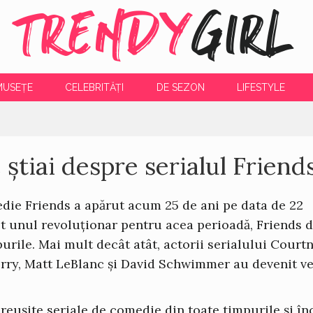
TRENDY
GIRL
MUSEȚE
CELEBRITĂȚI
DE SEZON
LIFESTYLE
 știai despre serialul Friend
edie Friends a apărut acum 25 de ani pe data de 22
st unul revoluționar pentru acea perioadă, Friends 
purile. Mai mult decât atât, actorii serialului Court
erry, Matt LeBlanc și David Schwimmer au devenit v
reușite seriale de comedie din toate timpurile și în