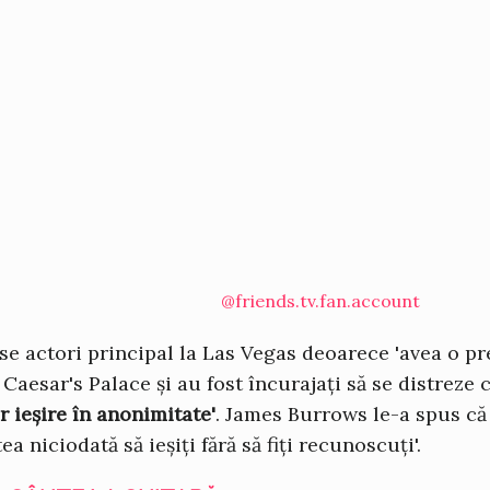
@friends.tv.fan.account
se actori principal la Las Vegas deoarece 'avea o pr
a Caesar's Palace și au fost încurajați să se distreze 
r ieșire în anonimitate'
. James Burrows le-a spus că
a niciodată să ieșiți fără să fiți recunoscuți'.