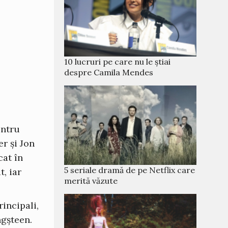
10 lucruri pe care nu le știai
despre Camila Mendes
entru
r și Jon
cat în
5 seriale dramă de pe Netflix care
t, iar
merită văzute
incipali,
ngșteen.