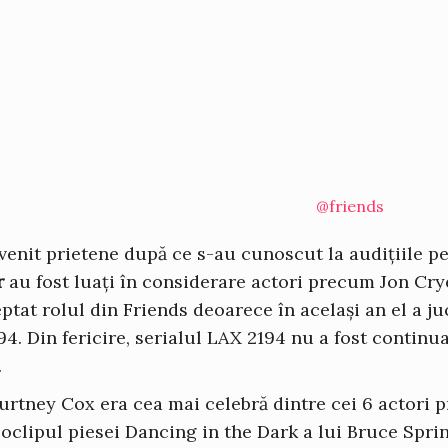
@friends
evenit prietene după ce s-au cunoscut la audițiile p
r
au fost luați în considerare actori precum Jon Crye
at rolul din Friends deoarece în același an el a ju
4. Din fericire, serialul LAX 2194 nu a fost continua
.
urtney Cox era cea mai celebră dintre cei 6 actori pr
oclipul piesei Dancing in the Dark a lui Bruce Spri