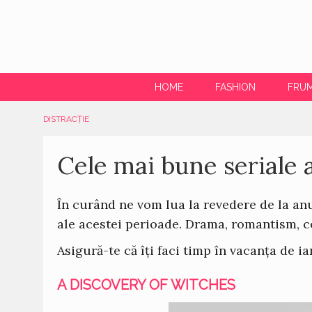
HOME
FASHION
FRU
DISTRACȚIE
Cele mai bune seriale a
În curând ne vom lua la revedere de la anu
ale acestei perioade. Drama, romantism, co
Asigură-te că îți faci timp în vacanța de i
A DISCOVERY OF WITCHES