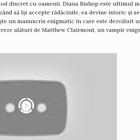
n mod discret cu oamenii. Diana Bishop este ultimul 
zând să își accepte rădăcinile, ea devine istoric și s
ște un manuscris enigmatic în care este dezvăluit u
ucreze alături de Matthew Clairmont, un vampir enig