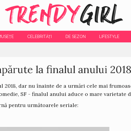
TRENDY
GIRL
MUSEȚE
CELEBRITĂȚI
DE SEZON
LIFESTYLE
părute la finalul anului 201
l 2018, dar nu înainte de a urmări cele mai frumoas
medie, SF - finalul anului aduce o mare varietate d
arnă pentru următoarele seriale: