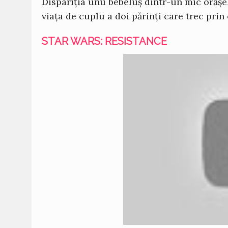
Dispariția unu bebeluș dintr-un mic orășel
viața de cuplu a doi părinți care trec prin 
STAR WARS: RESISTANCE