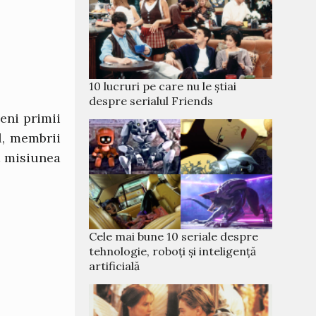
10 lucruri pe care nu le știai
despre serialul Friends
eni primii
l, membrii
t misiunea
Cele mai bune 10 seriale despre
tehnologie, roboți și inteligență
artificială