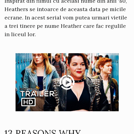
Inspirat din filmul cu acelasi nume din anii '80,
Heathers se intoarce de aceasta data pe micile
ecrane. In acest serial vom putea urmari vietile
a trei tinere pe nume Heather care fac regulile
in liceul lor.
13 REASONS WHY