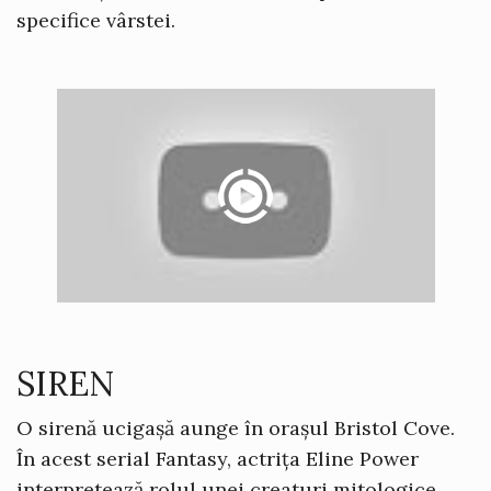
specifice vârstei.
SIREN
O sirenă ucigașă aunge în orașul Bristol Cove.
În acest serial Fantasy, actrița Eline Power
interpretează rolul unei creaturi mitologice