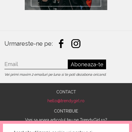
Urmareste-ne pe:
Aboneaza-te
Vei primi maxim 2 emailuri pe luna si te poti dezabona oricand.
CONTACT
CONTRIBUIE
Vrei sa apara articolul tau pe TrendyGirl.ro?
Trimite-ne un mail cu subiectul "Vreau sa contribui"