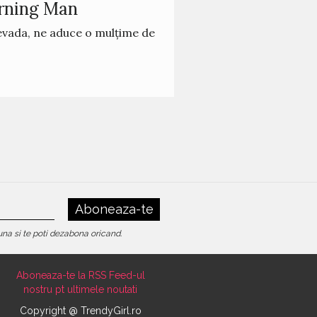
Burning Man
Nevada, ne aduce o mulțime de
Aboneaza-te
una si te poti dezabona oricand.
Aboneaza-te la RSS Feed-ul
nostru pt ultimele noutati
Copyright @ TrendyGirl.ro