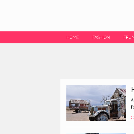
HOME
FASHION
FRU
A
f
C