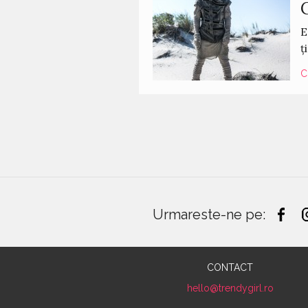
C
E
ț
C
Urmareste-ne pe:
CONTACT