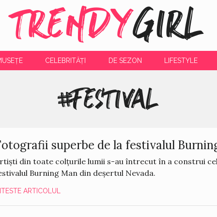
TRENDY
GIRL
MUSEȚE
CELEBRITĂȚI
DE SEZON
LIFESTYLE
#FESTIVAL
Fotografii superbe de la festivalul Burni
rtiști din toate colțurile lumii s-au întrecut în a construi ce
estivalul Burning Man din deșertul Nevada.
ITESTE ARTICOLUL