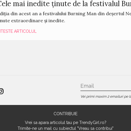
ele mai inedite ținute de la festivalul 
diția din acest an a festivalului Burning Man din deșertul 
inute extraordinare și inedite.
ITESTE ARTICOLUL
Vei primi maxim 2 emailuri pe l
CONTRIBUIE
Vrei sa apara articolul tau pe TrendyGirl.ro?
Trimite-ne un mail cu subiectul "Vreau sa contribui"